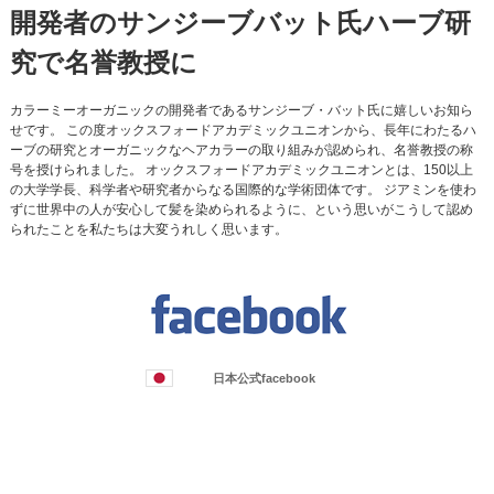
開発者のサンジーブバット氏ハーブ研
究で名誉教授に
カラーミーオーガニックの開発者であるサンジーブ・バット氏に嬉しいお知ら
せです。 この度オックスフォードアカデミックユニオンから、長年にわたるハ
ーブの研究とオーガニックなヘアカラーの取り組みが認められ、名誉教授の称
号を授けられました。 オックスフォードアカデミックユニオンとは、150以上
の大学学長、科学者や研究者からなる国際的な学術団体です。 ジアミンを使わ
ずに世界中の人が安心して髪を染められるように、という思いがこうして認め
られたことを私たちは大変うれしく思います。
日本公式facebook