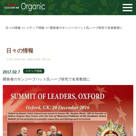
togg
navi
日々の情報
>>
メディア情報
>> 開発者のサンジーブバット氏ハーブ研究で名誉教授に
日々の情報
COLOUR ME ORGANIC BLOG
メディア情報
2017.02.7
開発者のサンジーブバット氏ハーブ研究で名誉教授に