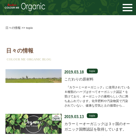
togg
navi
日々の情報
>>
topix
日々の情報
COLOUR ME ORGANIC BLOG
topix
2019.03.18
こだわりの原材料
『カラーミーオーガニック』に使用されている
８種類のハーブはすべてオーガニック認証＊を
受けており、オーガニックの素晴らしい力に満
ちあふれています。化学肥料や汚染物質で汚染
されていない、健康な空気と土の循環から...
topix
2019.03.13
カラーミーオーガニックは３ヶ国のオー
ガニック国際認証を取得しています。