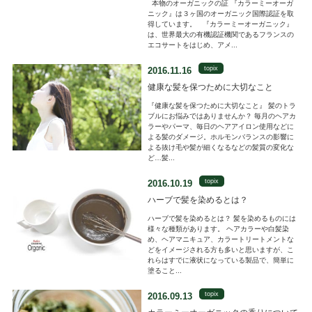
本物のオーガニックの証 『カラーミーオーガ
ニック』は３ヶ国のオーガニック国際認証を取
得しています。 『カラーミーオーガニック』
は、世界最大の有機認証機関であるフランスの
エコサートをはじめ、アメ...
topix
2016.11.16
健康な髪を保つために大切なこと
『健康な髪を保つために大切なこと』 髪のトラ
ブルにお悩みではありませんか？ 毎月のヘアカ
ラーやパーマ、毎日のヘアアイロン使用などに
よる髪のダメージ。ホルモンバランスの影響に
よる抜け毛や髪が細くなるなどの髪質の変化な
ど…髪...
topix
2016.10.19
ハーブで髪を染めるとは？
ハーブで髪を染めるとは？ 髪を染めるものには
様々な種類があります。 ヘアカラーや白髪染
め、ヘアマニキュア、カラートリートメントな
どをイメージされる方も多いと思いますが、こ
れらはすでに液状になっている製品で、簡単に
塗ること...
topix
2016.09.13