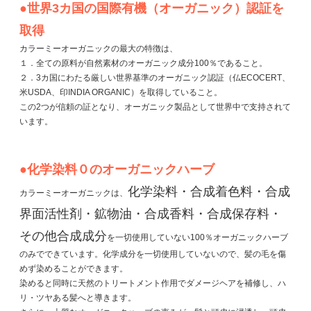
●世界3カ国の国際有機（オーガニック）認証を
取得
カラーミーオーガニックの最大の特徴は、
１．全ての原料が自然素材のオーガニック成分100％であること。
２．3カ国にわたる厳しい世界基準のオーガニック認証（仏ECOCERT、
米USDA、印INDIA ORGANIC）を取得していること。
この2つが信頼の証となり、オーガニック製品として世界中で支持されて
います。
●化学染料０のオーガニックハーブ
化学染料・合成着色料・合成
カラーミーオーガニックは、
界面活性剤・鉱物油・合成香料・合成保存料・
その他合成成分
を一切使用していない100％オーガニックハーブ
のみでできています。化学成分を一切使用していないので、髪の毛を傷
めず染めることができます。
染めると同時に天然のトリートメント作用でダメージヘアを補修し、ハ
リ・ツヤある髪へと導きます。