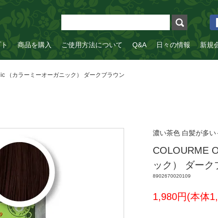
プト
商品を購入
ご使用方法について
Q&A
日々の情報
新規
rganic （カラーミーオーガニック） ダークブラウン
濃い茶色 白髪が多
COLOURME 
ック） ダーク
8902670020109
1,980円(本体1